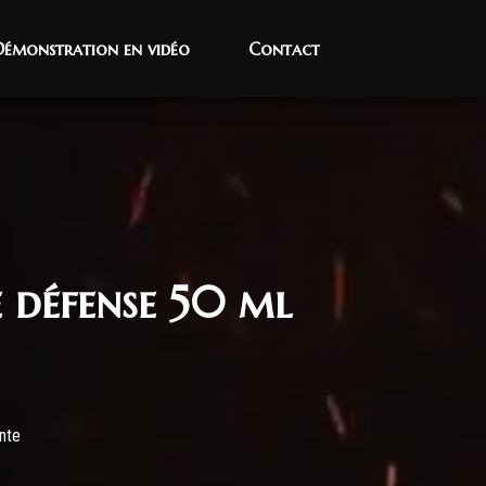
Démonstration en vidéo
Démonstration en vidéo
Contact
Contact
e défense 50 ml
nte