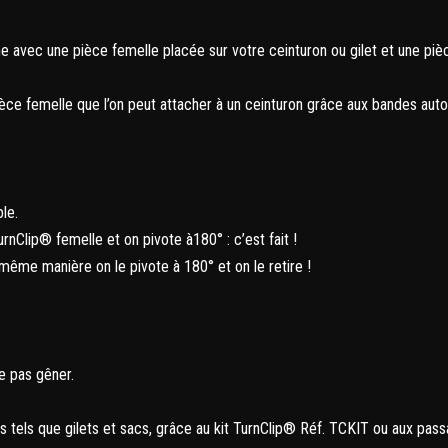
avec une pièce femelle placée sur votre ceinturon ou gilet et une pièce
ièce femelle que l’on peut attacher à un ceinturon grâce aux bandes auto
ble.
TurnClip® femelle et on pivote à180° : c’est fait !
a même manière on le pivote à 180° et on le retire !
ne pas gêner.
cles tels que gilets et sacs, grâce au kit TurnClip® Réf. TCKIT ou aux p