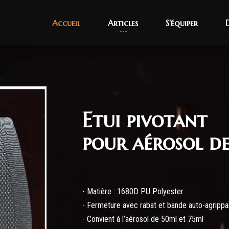
Accueil
Accueil
Articles
Articles
S'équiper
S'équiper
Etui pivotant
pour aérosol d
- Matière : 1680D PU Polyester
- Fermeture avec rabat et bande auto-agrippa
- Convient à l’aérosol de 50ml et 75ml